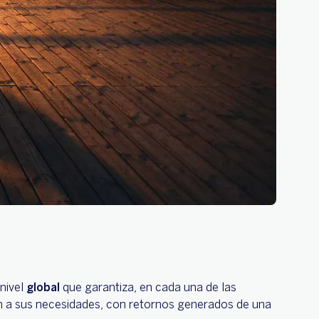
nivel
global
que garantiza, en cada una de las
en a sus necesidades, con retornos generados de una