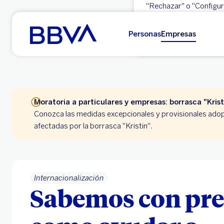
"Rechazar" o "Configura
Ir al contenido principal
Aceptar
Personas
Empresas
Empresas
Moratoria a particulares y empresas: borrasca "Krist
Conozca las medidas excepcionales y provisionales adop
afectadas por la borrasca "Kristin".
Internacionalización
Sabemos con pre