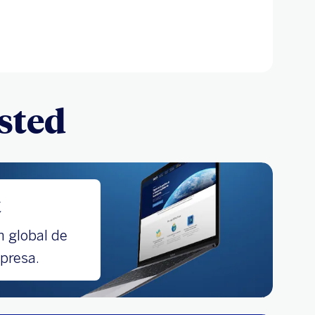
sted
t
n global de
presa.