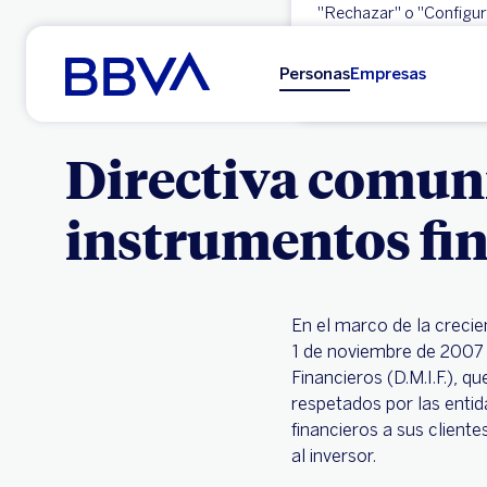
"Rechazar" o "Configura
Ir al contenido principal
Aceptar
Personas
Empresas
Directiva comuni
instrumentos fi
En el marco de la crecie
1 de noviembre de 2007 e
Financieros (D.M.I.F.), 
respetados por las entida
financieros a sus client
al inversor.