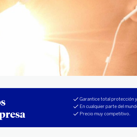
os
Garantice total protección 
En cualquier parte del mund
mpresa
Precio muy competitivo.