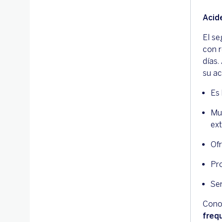
Acid
El s
con r
días.
su ac
Es
M
ext
Of
Pr
Ser
Conoc
freq