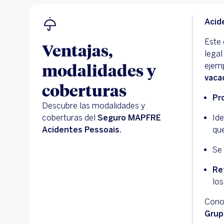
Acid
Este 
Ventajas,
legal
modalidades y
ejemp
vaca
coberturas
Pr
Descubre las modalidades y
coberturas del
Seguro MAPFRE
Ide
Acidentes Pessoais.
que
Se 
Re
lo
Conoc
Grup