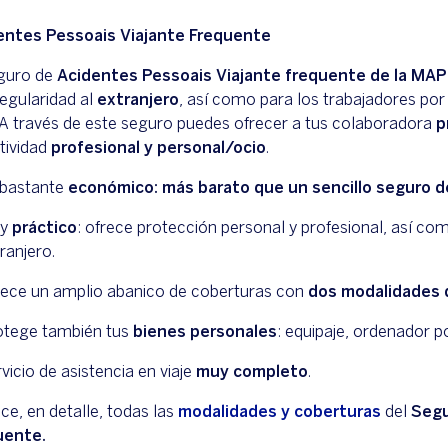
entes Pessoais Viajante Frequente
eguro de
Acidentes Pessoais Viajante frequente de la MA
egularidad al
extranjero
, así como para los trabajadores por
 A través de este seguro puedes ofrecer a tus colaboradora
p
tividad
profesional y personal/ocio
.
 bastante
económico: más barato que un sencillo seguro de
uy
práctico
: ofrece protección personal y profesional, así co
ranjero.
rece un amplio abanico de coberturas con
dos modalidades 
otege también tus
bienes personales
: equipaje, ordenador po
vicio de asistencia en viaje
muy completo
.
e, en detalle, todas las
modalidades y coberturas
del
Segu
uente.