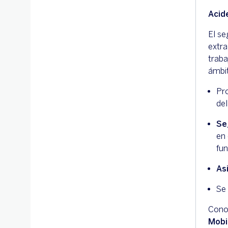
Acid
El s
extra
traba
ámbi
Pro
de
Se
en
fun
As
Se
Conoc
Mobil