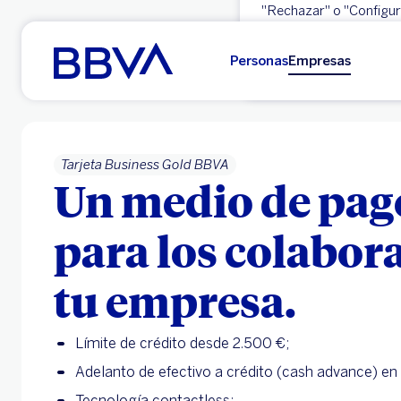
"Rechazar" o "Configura
Ir al contenido principal
Aceptar
Personas
Empresas
Tarjeta Business Gold BBVA
Un medio de pag
para los colabor
tu empresa.
Límite de crédito desde 2.500 €;
Adelanto de efectivo a crédito (cash advance) en 
Tecnología contactless;