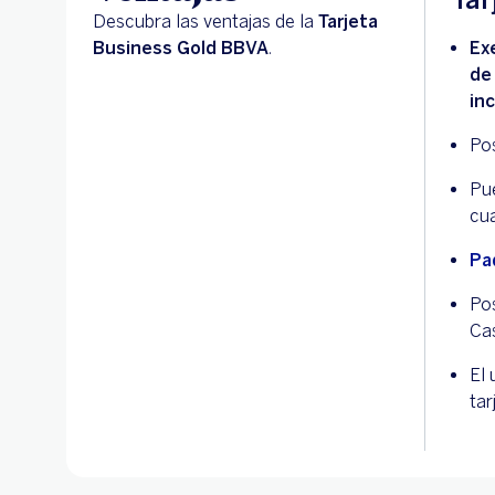
Descubra las ventajas de la
Tarjeta
Business Gold BBVA
.
Exe
de
inc
Pos
Pue
cua
Pa
Pos
Ca
El 
tar