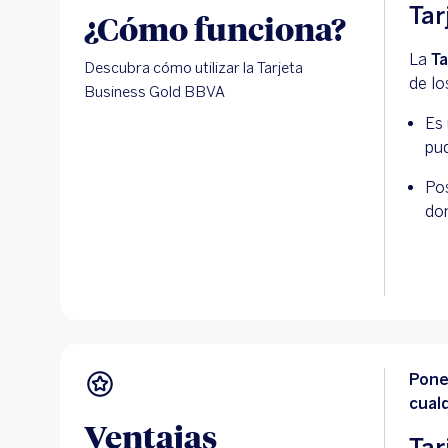
Tar
¿Cómo funciona?
La
Ta
Descubra cómo utilizar la Tarjeta
de lo
Business Gold BBVA
Es 
pud
Pos
dom
Pone
cual
Ventajas
Tar