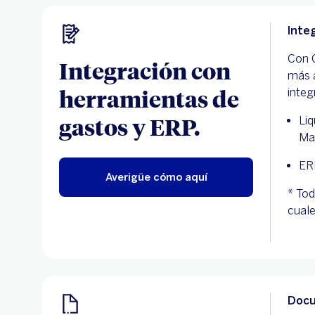
Inte
Con G
Integración con
más á
herramientas de
integ
gastos y ERP.
Liq
Ma
ER
Averigüe cómo aquí
* Tod
cuale
Docu