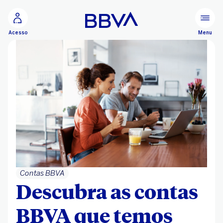
Ir para o conteúdo principal
Configurar personalização
Menu
Acesso
Contas BBVA
Descubra as contas
BBVA que temos