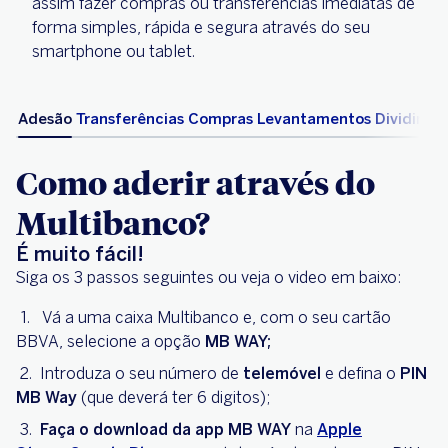
assim fazer compras ou transferências imediatas de
forma simples, rápida e segura através do seu
smartphone ou tablet.
Adesão
Transferências
Compras
Levantamentos
Dividir a 
Como aderir através do
Multibanco?
É muito fácil!
Siga os 3 passos seguintes ou veja o video em baixo:
Vá a uma caixa Multibanco e, com o seu cartão
BBVA, selecione a opção
MB WAY;
Introduza o seu número de
telemóvel
e defina o
PIN
MB Way
(que deverá ter 6 digitos);
Faça o download da app MB WAY
na
Apple