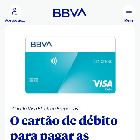
Ir para o conteúdo principal
Configurar personalização
Menu
Acesso ao BBVA Net Cash
Cartão Visa Electron Empresas
O cartão de débito
para pagar as