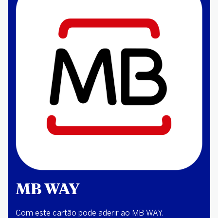
MB WAY
Com este cartão pode aderir ao MB WAY.