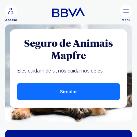
Ir para o conteúdo principal
Configurar personalização
Menu
Acesso
Seguro de Animais
Mapfre
Eles cuidam de si, nós cuidamos deles.
Simular