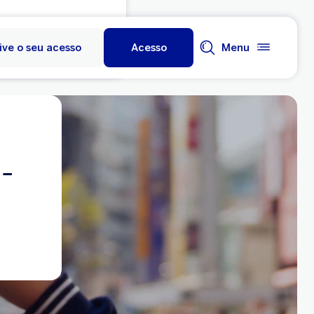
ive o seu acesso
Acesso
Menu
-