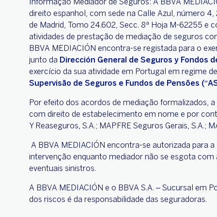
Informação Mediador de Seguros: A BBVA MEDIAC
direito espanhol, com sede na Calle Azul, número 4,
de Madrid, Tomo 24.602, Secc. 8ª Hoja M-62255 e com 
atividades de prestação de mediação de seguros com
BBVA MEDIACIÓN encontra-se registada para o exerc
junto da
Dirección General de Seguros y Fondos 
exercício da sua atividade em Portugal em regime d
Supervisão de Seguros e Fundos de Pensões (“A
Por efeito dos acordos de mediação formalizados, 
com direito de estabelecimento em nome e por cont
Y Reaseguros, S.A.; MAPFRE Seguros Gerais, S.A.; MA
A BBVA MEDIACIÓN encontra-se autorizada para a dis
intervenção enquanto mediador não se esgota com 
eventuais sinistros.
A BBVA MEDIACIÓN e o BBVA S.A. – Sucursal em Por
dos riscos é da responsabilidade das seguradoras.