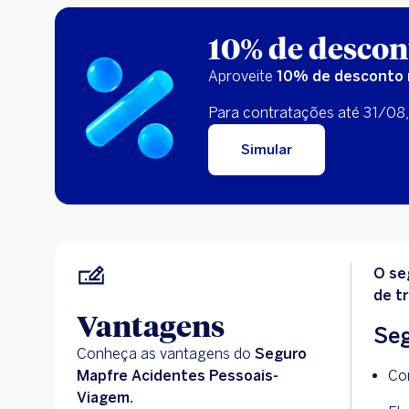
10% de descon
Aproveite
10% de desconto 
Para contratações até 31/08,
Simular
O se
de t
Vantagens
Seg
Conheça as vantagens do
Seguro
Mapfre Acidentes Pessoais-
Co
Viagem.