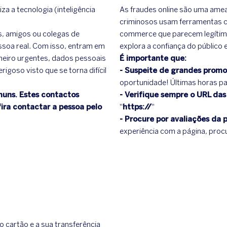
za a tecnologia (inteligência
As fraudes online são uma amea
criminosos usam ferramentas c
es, amigos ou colegas de
commerce que parecem legítimo
essoa real. Com isso, entram em
explora a confiança do público
nheiro urgentes, dados pessoais
É importante que:
goso visto que se torna difícil
- Suspeite de grandes promo
oportunidade! Últimas horas pa
muns. Estes contactos
- Verifique sempre o URL das
ra contactar a pessoa pelo
''
https://
''
- Procure por avaliações da 
experiência com a página, procu
o cartão e a sua transferência