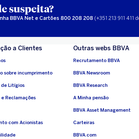
e suspeita?
inha BBVA Net e Cartões 800 208 208
(+351 213 911 411 d
ção a Clientes
Outras webs BBVA
os
Recrutamento BBVA
o sobre incumprimento
BBVA Newsroom
de Litígios
BBVA Research
 e Reclamações
A Minha pensão
BBVA Asset Management
nto com Acionistas
Carteiras
ilidade
BBVA.com