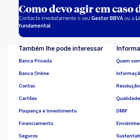
Como devo agir em caso d
Contacte imediatamente o seu
Gestor BBVA
ou a
L
fundamental.
Também lhe pode interessar
Informa
Banca Privada
Quem som
Banca Online
Informaçã
Contas
Resolução 
Cartões
Qualidade
Poupança e Investimento
DMIF
Financiamento
Envolvime
Seguros
Sustentab