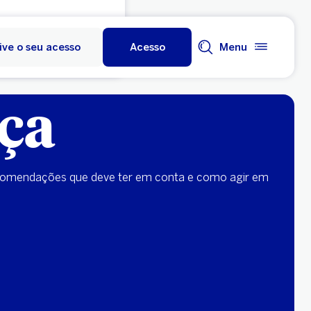
ive o seu acesso
Acesso
Menu
ça
 recomendações que deve ter em conta e como agir em