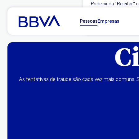
Pode ainda "Rejeitar" 
Ir para o conteúdo principal
Aceitar
Pessoas
Empresas
C
As tentativas de fraude são cada vez mais comuns. 