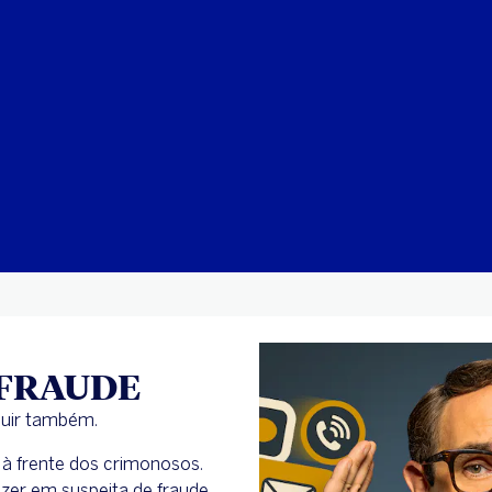
 FRAUDE
luir também.
 à frente dos crimonosos.
er em suspeita de fraude.