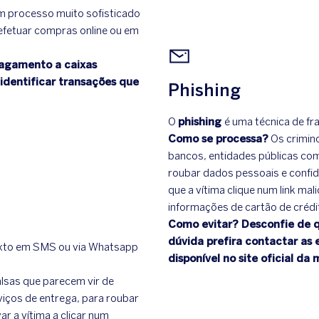
um processo muito sofisticado
 efetuar compras online ou em
pagamento a caixas
identificar transações que
Phishing
O
phishing
é uma técnica de fra
Como se processa?
Os crimin
bancos, entidades públicas como
roubar dados pessoais e confi
que a vítima clique num link mal
informações de cartão de crédit
Como evitar? Desconfie de q
dúvida prefira contactar as 
exto em SMS ou via Whatsapp
disponível no site oficial d
lsas que parecem vir de
viços de entrega, para roubar
ar a vítima a clicar num