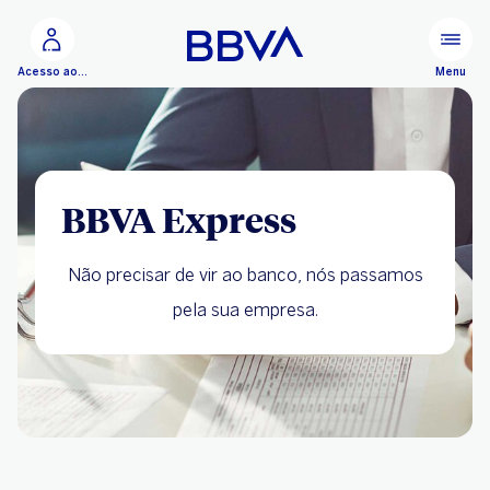
Ir para o conteúdo principal
Configurar personalização
Menu
Acesso ao BBVA Net Cash
BBVA Express
Não precisar de vir ao banco, nós passamos
pela sua empresa.